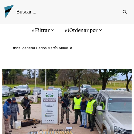
Reali
busq
Pantalla de búsqueda
Filtrar
Ordenar por
fiscal general Carlos Martín Amad