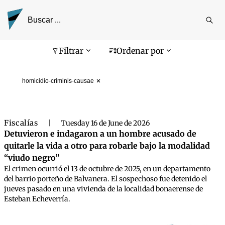
Reali
busq
Pantalla de búsqueda
Filtrar
Ordenar por
homicidio-criminis-causae
Fiscalías
|
Tuesday 16 de June de 2026
Detuvieron e indagaron a un hombre acusado de
quitarle la vida a otro para robarle bajo la modalidad
“viudo negro”
El crimen ocurrió el 13 de octubre de 2025, en un departamento
del barrio porteño de Balvanera. El sospechoso fue detenido el
jueves pasado en una vivienda de la localidad bonaerense de
Esteban Echeverría.