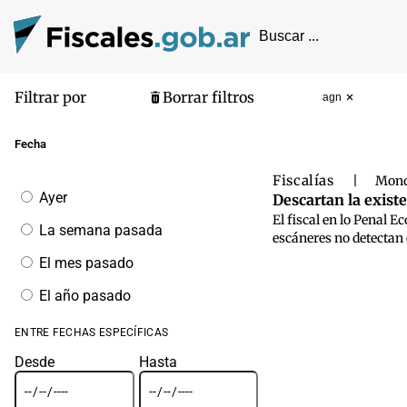
Filtrar por
Borrar filtros
agn
Pantalla de
Fecha
Fiscalías
|
Mond
Filtrar
Ayer
Descartan la existe
por
El fiscal en lo Penal 
fecha
La semana pasada
escáneres no detectan
El mes pasado
El año pasado
ENTRE FECHAS ESPECÍFICAS
Desde
Hasta