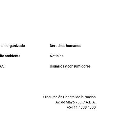
men organizado
Derechos humanos
io ambiente
Noticias
RAI
Usuarios y consumidores
Procuración General de la Nación
Av. de Mayo 760 C.A.B.A.
+54 11 4338 4300