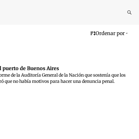
Reali
busq
Ordenar por
el puerto de Buenos Aires
orme de la Auditoría General de la Nación que sostenía que los
eró que no había motivos para hacer una denuncia penal.