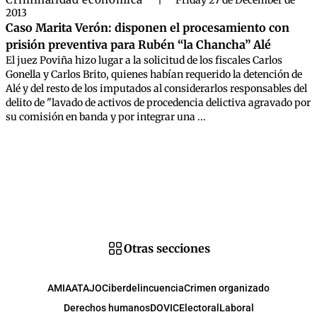
|
Friday 27 de December de
2013
Caso Marita Verón: disponen el procesamiento con
prisión preventiva para Rubén “la Chancha” Alé
El juez Poviña hizo lugar a la solicitud de los fiscales Carlos
Gonella y Carlos Brito, quienes habían requerido la detención de
Alé y del resto de los imputados al considerarlos responsables del
delito de "lavado de activos de procedencia delictiva agravado por
su comisión en banda y por integrar una ...
Otras secciones
AMIA
ATAJO
Ciberdelincuencia
Crimen organizado
Derechos humanos
DOVIC
Electoral
Laboral