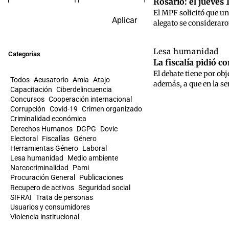
Rosario: el jueves
El MPF solicitó que un
Aplicar
alegato se consideraron
Lesa humanidad
Categorias
La fiscalía pidió c
El debate tiene por obj
Todos
Acusatorio
Amia
Atajo
además, a que en la se
Capacitación
Ciberdelincuencia
Concursos
Cooperación internacional
Corrupción
Covid-19
Crimen organizado
Criminalidad económica
Derechos Humanos
DGPG
Dovic
Electoral
Fiscalías
Género
Herramientas Género
Laboral
Lesa humanidad
Medio ambiente
Narcocriminalidad
Pami
Procuración General
Publicaciones
Recupero de activos
Seguridad social
SIFRAI
Trata de personas
Usuarios y consumidores
Violencia institucional