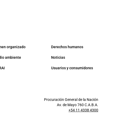
men organizado
Derechos humanos
io ambiente
Noticias
RAI
Usuarios y consumidores
Procuración General de la Nación
Av. de Mayo 760 C.A.B.A.
+54 11 4338 4300