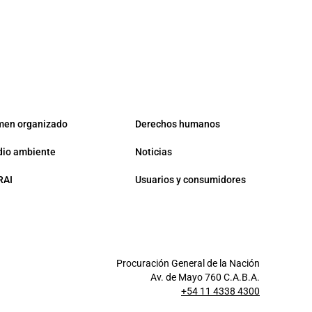
men organizado
Derechos humanos
io ambiente
Noticias
RAI
Usuarios y consumidores
Procuración General de la Nación
Av. de Mayo 760 C.A.B.A.
+54 11 4338 4300