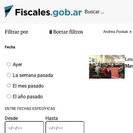
Filtrar por
Borrar filtros
Andrea Pockak
Pantalla de
Fecha
Les
Filtrar
Ayer
Mes
por
fecha
La semana pasada
El mes pasado
El año pasado
ENTRE FECHAS ESPECÍFICAS
Desde
Hasta