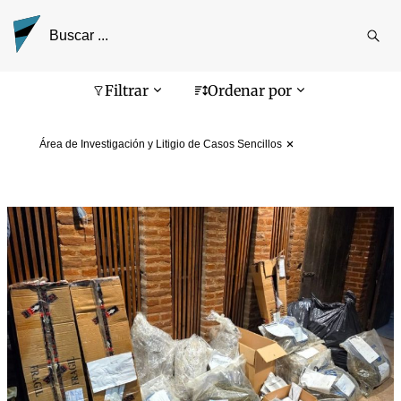
Reali
busq
Pantalla de búsqueda
Filtrar
Ordenar por
Área de Investigación y Litigio de Casos Sencillos