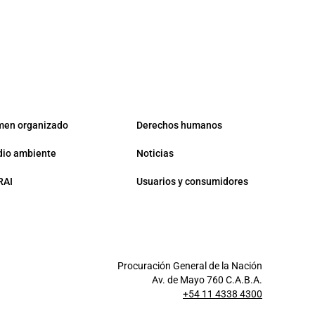
men organizado
Derechos humanos
io ambiente
Noticias
RAI
Usuarios y consumidores
Procuración General de la Nación
Av. de Mayo 760 C.A.B.A.
+54 11 4338 4300