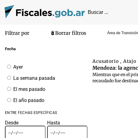
Filtrar por
Borrar filtros
Área de Transición
Pantalla de
Fecha
Acusatorio
Atajo
,
Filtrar
Ayer
Mendoza: la agenci
por
Mientras que en el pri
fecha
La semana pasada
recaudado fue destina
El mes pasado
El año pasado
ENTRE FECHAS ESPECÍFICAS
Desde
Hasta