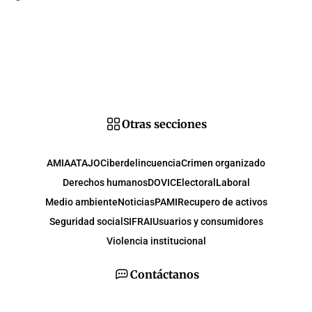
Otras secciones
AMIA
ATAJO
Ciberdelincuencia
Crimen organizado
Derechos humanos
DOVIC
Electoral
Laboral
Medio ambiente
Noticias
PAMI
Recupero de activos
Seguridad social
SIFRAI
Usuarios y consumidores
Violencia institucional
Contáctanos