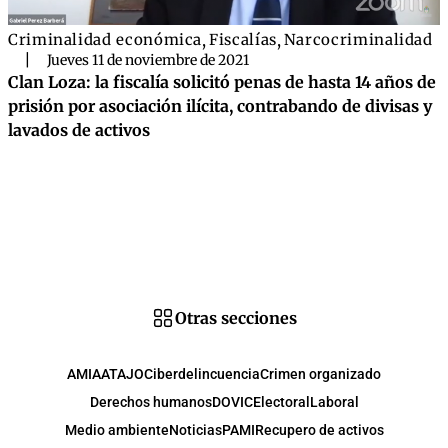
Criminalidad económica
,
Fiscalías
,
Narcocriminalidad
|
Jueves 11 de noviembre de 2021
Clan Loza: la fiscalía solicitó penas de hasta 14 años de
prisión por asociación ilícita, contrabando de divisas y
lavados de activos
Otras secciones
AMIA
ATAJO
Ciberdelincuencia
Crimen organizado
Derechos humanos
DOVIC
Electoral
Laboral
Medio ambiente
Noticias
PAMI
Recupero de activos