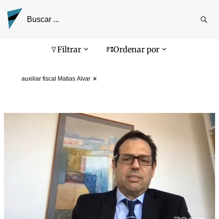
Reali
busq
Pantalla de búsqueda
Filtrar
Ordenar por
auxiliar fiscal Matias Alvar