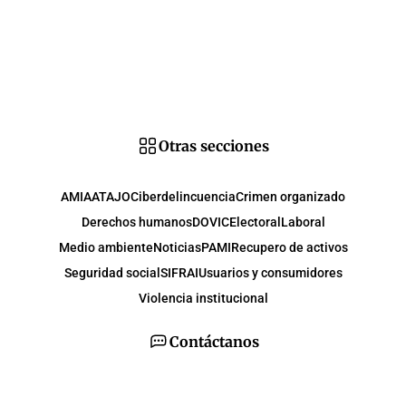
Otras secciones
AMIA
ATAJO
Ciberdelincuencia
Crimen organizado
Derechos humanos
DOVIC
Electoral
Laboral
Medio ambiente
Noticias
PAMI
Recupero de activos
Seguridad social
SIFRAI
Usuarios y consumidores
Violencia institucional
Contáctanos