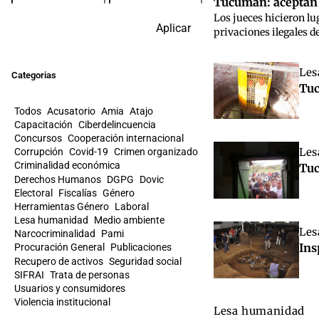
Tucumán: aceptan l
Los jueces hicieron lu
Aplicar
privaciones ilegales de
Les
Categorias
Tuc
Todos
Acusatorio
Amia
Atajo
Capacitación
Ciberdelincuencia
Concursos
Cooperación internacional
Les
Corrupción
Covid-19
Crimen organizado
Criminalidad económica
Tuc
Derechos Humanos
DGPG
Dovic
Electoral
Fiscalías
Género
Herramientas Género
Laboral
Lesa humanidad
Medio ambiente
Les
Narcocriminalidad
Pami
Ins
Procuración General
Publicaciones
Recupero de activos
Seguridad social
SIFRAI
Trata de personas
Usuarios y consumidores
Violencia institucional
Lesa humanidad