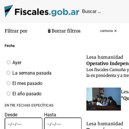
Filtrar por
Borrar filtros
camuna
Pantalla de
Fecha
Lesa humanidad
Filtrar
Ayer
Operativo Independ
por
Los fiscales Camuña y 
fecha
La semana pasada
la ex presidenta y a tr
El mes pasado
Les
El año pasado
“Qu
ENTRE FECHAS ESPECÍFICAS
Desde
Hasta
Lesa humanidad