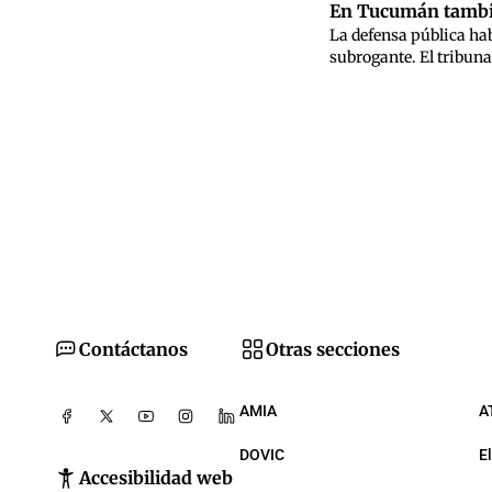
En Tucumán también
La defensa pública habí
subrogante. El tribunal
Contáctanos
Otras secciones
AMIA
A
DOVIC
E
Accesibilidad web