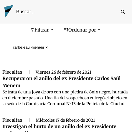
Reali
busq
Pantalla de búsqueda
Filtrar
Ordenar por
carlos-saul-menem
Fiscalías
|
Viernes 26 de febrero de 2021
Recuperaron el anillo del ex Presidente Carlos Saúl
Menem
Se trata de una joya de oro con una piedra de ónix negro, hurtada
en diciembre pasado. Una tía del sospechoso entregó el objeto en
la sede de la Comisaría Comunal Nº13 de la Policía de la Ciudad.
Fiscalías
|
Miércoles 17 de febrero de 2021
Investigan el hurto de un anillo del ex Presidente