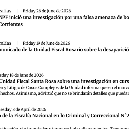
calías
|
Friday 26 de June de 2026
MPF inició una investigación por una falsa amenaza de b
Corrientes
calías
|
Friday 19 de June de 2026
unicado de la Unidad Fiscal Rosario sobre la desaparición
day 18 de June de 2026
nidad Fiscal Santa Rosa sobre una investigación en cur
ón y Litigio de Casos Complejos de la Unidad informa que en el marco
 hechos. Asimismo, advirtió que no se brindarán detalles que puedan 
esday 8 de April de 2026
e la Fiscalía Nacional en lo Criminal y Correccional N°2
stigación, sin imputados y tampoco hubo allanamientos. Tres ampoll