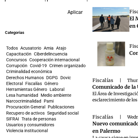
Fis
Aplicar
El 
en 
Categorias
Fis
Todos
Acusatorio
Amia
Atajo
Com
Capacitación
Ciberdelincuencia
Concursos
Cooperación internacional
Corrupción
Covid-19
Crimen organizado
Criminalidad económica
Derechos Humanos
DGPG
Dovic
Fiscalías
|
Thurs
Electoral
Fiscalías
Género
Comunicado de la U
Herramientas Género
Laboral
El Área de Investigaci
Lesa humanidad
Medio ambiente
esclarecimiento de los
Narcocriminalidad
Pami
Procuración General
Publicaciones
Recupero de activos
Seguridad social
Fiscalías
|
Wedn
SIFRAI
Trata de personas
Nuevo comunicado d
Usuarios y consumidores
en Palermo
Violencia institucional
La causa sigue en inve