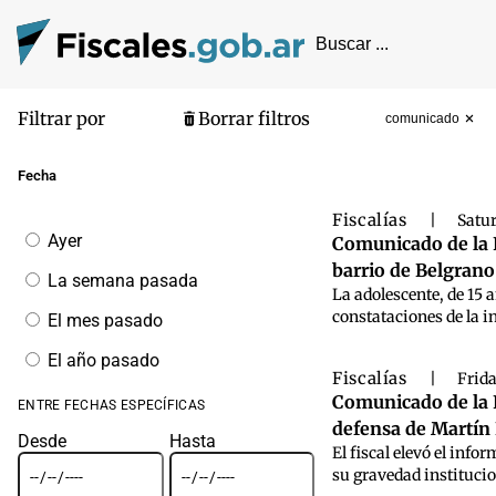
Filtrar por
Borrar filtros
comunicado
Pantalla de
Fecha
Fiscalías
|
Satur
Filtrar
Ayer
Comunicado de la F
por
barrio de Belgrano
fecha
La semana pasada
La adolescente, de 15 
constataciones de la i
El mes pasado
El año pasado
Fiscalías
|
Frida
Comunicado de la F
ENTRE FECHAS ESPECÍFICAS
defensa de Martín 
Desde
Hasta
El fiscal elevó el info
su gravedad institucio