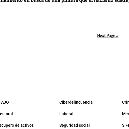
anamiento en busca de una pintura que el nazismo sustr
Next Page »
TAJO
Ciberdelincuencia
Cri
lectoral
Laboral
Med
ecupero de activos
Seguridad social
SIF