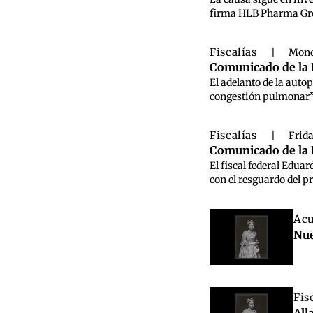
firma HLB Pharma Group
Fiscalías
|
Mond
Comunicado de la F
El adelanto de la auto
congestión pulmonar”.
Fiscalías
|
Frid
Comunicado de la F
El fiscal federal Edua
con el resguardo del p
Acu
Nue
Fis