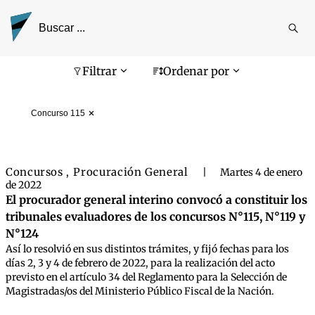
Reali
busq
Pantalla de búsqueda
Filtrar
Ordenar por
Concurso 115
Concursos
Procuración General
,
|
Martes 4 de enero
de 2022
El procurador general interino convocó a constituir los
tribunales evaluadores de los concursos N°115, N°119 y
N°124
Así lo resolvió en sus distintos trámites, y fijó fechas para los
días 2, 3 y 4 de febrero de 2022, para la realización del acto
previsto en el artículo 34 del Reglamento para la Selección de
Magistradas/os del Ministerio Público Fiscal de la Nación.