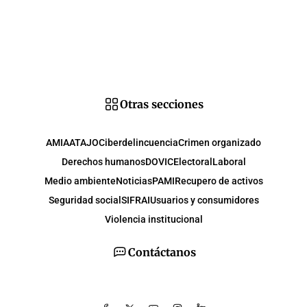
Otras secciones
AMIA
ATAJO
Ciberdelincuencia
Crimen organizado
Derechos humanos
DOVIC
Electoral
Laboral
Medio ambiente
Noticias
PAMI
Recupero de activos
Seguridad social
SIFRAI
Usuarios y consumidores
Violencia institucional
Contáctanos