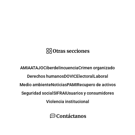
Otras secciones
AMIA
ATAJO
Ciberdelincuencia
Crimen organizado
Derechos humanos
DOVIC
Electoral
Laboral
Medio ambiente
Noticias
PAMI
Recupero de activos
Seguridad social
SIFRAI
Usuarios y consumidores
Violencia institucional
Contáctanos