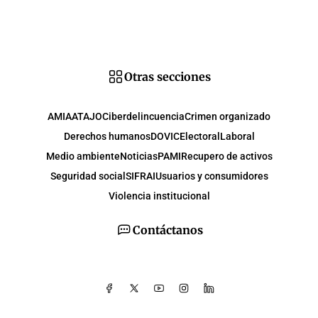
Otras secciones
AMIA
ATAJO
Ciberdelincuencia
Crimen organizado
Derechos humanos
DOVIC
Electoral
Laboral
Medio ambiente
Noticias
PAMI
Recupero de activos
Seguridad social
SIFRAI
Usuarios y consumidores
Violencia institucional
Contáctanos