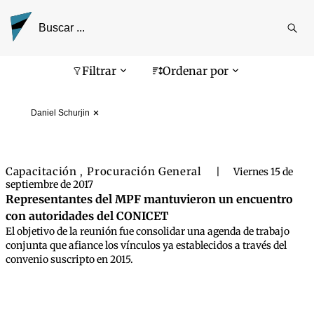
Reali
busq
Pantalla de búsqueda
Filtrar
Ordenar por
Daniel Schurjin
Capacitación
Procuración General
,
|
Viernes 15 de
septiembre de 2017
Representantes del MPF mantuvieron un encuentro
con autoridades del CONICET
El objetivo de la reunión fue consolidar una agenda de trabajo
conjunta que afiance los vínculos ya establecidos a través del
convenio suscripto en 2015.