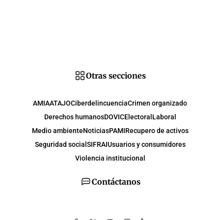
Otras secciones
AMIA
ATAJO
Ciberdelincuencia
Crimen organizado
Derechos humanos
DOVIC
Electoral
Laboral
Medio ambiente
Noticias
PAMI
Recupero de activos
Seguridad social
SIFRAI
Usuarios y consumidores
Violencia institucional
Contáctanos