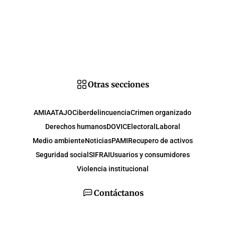
Otras secciones
AMIA
ATAJO
Ciberdelincuencia
Crimen organizado
Derechos humanos
DOVIC
Electoral
Laboral
Medio ambiente
Noticias
PAMI
Recupero de activos
Seguridad social
SIFRAI
Usuarios y consumidores
Violencia institucional
Contáctanos