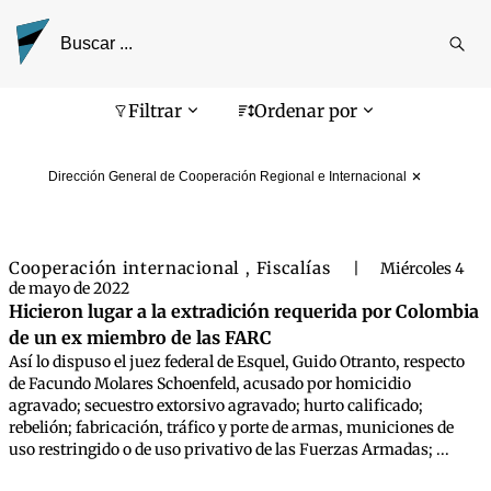
Reali
busq
Pantalla de búsqueda
Filtrar
Ordenar por
Dirección General de Cooperación Regional e Internacional
Cooperación internacional
Fiscalías
,
|
Miércoles 4
de mayo de 2022
Hicieron lugar a la extradición requerida por Colombia
de un ex miembro de las FARC
Así lo dispuso el juez federal de Esquel, Guido Otranto, respecto
de Facundo Molares Schoenfeld, acusado por homicidio
agravado; secuestro extorsivo agravado; hurto calificado;
rebelión; fabricación, tráfico y porte de armas, municiones de
uso restringido o de uso privativo de las Fuerzas Armadas; ...