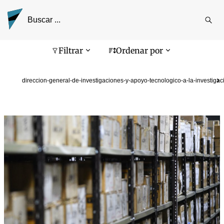
Reali
busq
Pantalla de búsqueda
Filtrar
Ordenar por
direccion-general-de-investigaciones-y-apoyo-tecnologico-a-la-investigac