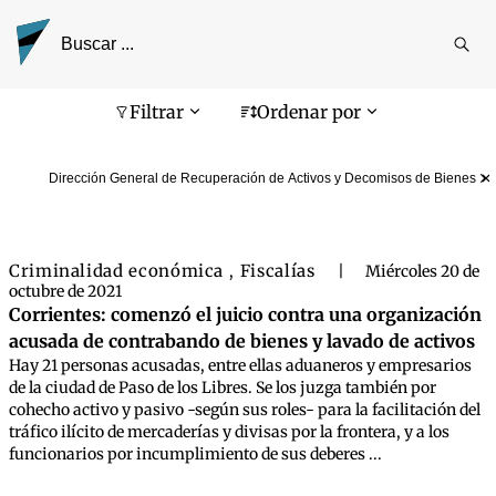
Reali
busq
Pantalla de búsqueda
Filtrar
Ordenar por
Dirección General de Recuperación de Activos y Decomisos de Bienes
Criminalidad económica
Fiscalías
,
|
Miércoles 20 de
octubre de 2021
Corrientes: comenzó el juicio contra una organización
acusada de contrabando de bienes y lavado de activos
Hay 21 personas acusadas, entre ellas aduaneros y empresarios
de la ciudad de Paso de los Libres. Se los juzga también por
cohecho activo y pasivo -según sus roles- para la facilitación del
tráfico ilícito de mercaderías y divisas por la frontera, y a los
funcionarios por incumplimiento de sus deberes ...