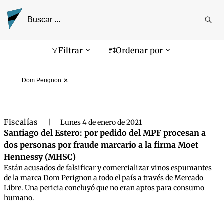
Reali
busq
Pantalla de búsqueda
Filtrar
Ordenar por
Dom Perignon
Fiscalías
|
Lunes 4 de enero de 2021
Santiago del Estero: por pedido del MPF procesan a
dos personas por fraude marcario a la firma Moet
Hennessy (MHSC)
Están acusados de falsificar y comercializar vinos espumantes
de la marca Dom Perignon a todo el país a través de Mercado
Libre. Una pericia concluyó que no eran aptos para consumo
humano.