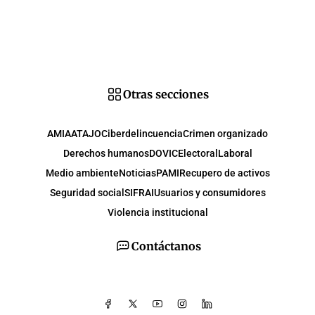
Otras secciones
AMIA
ATAJO
Ciberdelincuencia
Crimen organizado
Derechos humanos
DOVIC
Electoral
Laboral
Medio ambiente
Noticias
PAMI
Recupero de activos
Seguridad social
SIFRAI
Usuarios y consumidores
Violencia institucional
Contáctanos