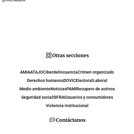
Otras secciones
AMIA
ATAJO
Ciberdelincuencia
Crimen organizado
Derechos humanos
DOVIC
Electoral
Laboral
Medio ambiente
Noticias
PAMI
Recupero de activos
Seguridad social
SIFRAI
Usuarios y consumidores
Violencia institucional
Contáctanos