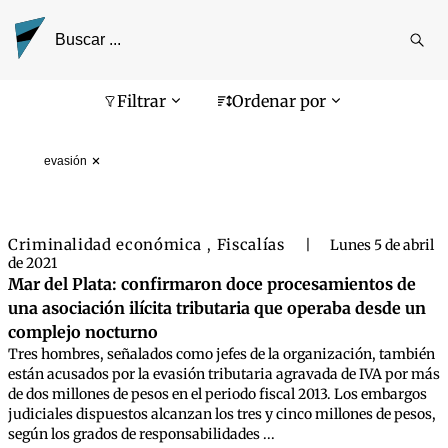
Reali
busq
Pantalla de búsqueda
Filtrar
Ordenar por
evasión
Criminalidad económica
Fiscalías
,
|
Lunes 5 de abril
de 2021
Mar del Plata: confirmaron doce procesamientos de
una asociación ilícita tributaria que operaba desde un
complejo nocturno
Tres hombres, señalados como jefes de la organización, también
están acusados por la evasión tributaria agravada de IVA por más
de dos millones de pesos en el periodo fiscal 2013. Los embargos
judiciales dispuestos alcanzan los tres y cinco millones de pesos,
según los grados de responsabilidades ...