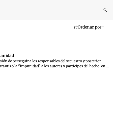
Reali
busq
Ordenar por
manidad
ión de perseguir a los responsables del secuestro y posterior
antizó la "impunidad" a los autores y partícipes del hecho, en ...