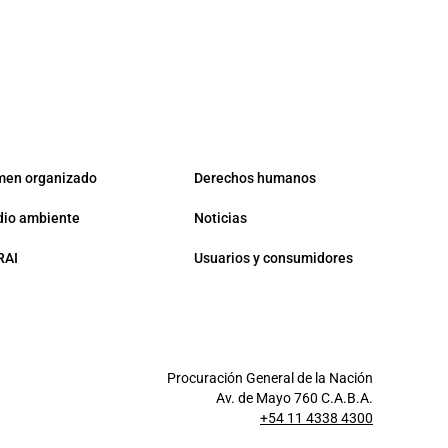
men organizado
Derechos humanos
io ambiente
Noticias
RAI
Usuarios y consumidores
Procuración General de la Nación
Av. de Mayo 760 C.A.B.A.
+54 11 4338 4300