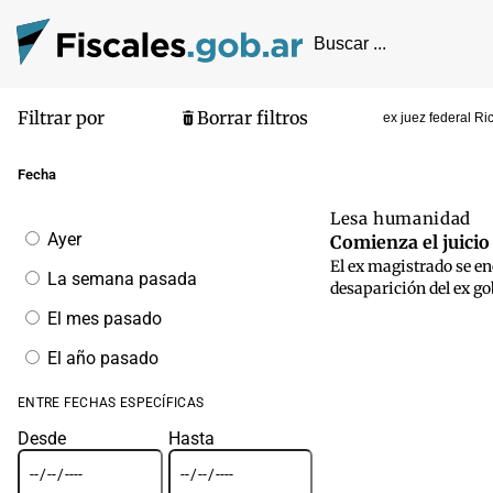
Filtrar por
Borrar filtros
ex juez federal R
Pantalla de
Fecha
Lesa humanidad
Filtrar
Ayer
Comienza el juicio
por
El ex magistrado se en
fecha
La semana pasada
desaparición del ex go
El mes pasado
El año pasado
ENTRE FECHAS ESPECÍFICAS
Desde
Hasta