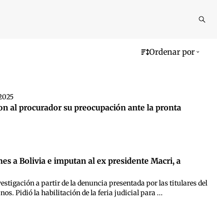
Reali
busq
Ordenar por
 2025
on al procurador su preocupación ante la pronta
s a Bolivia e imputan al ex presidente Macri, a
estigación a partir de la denuncia presentada por las titulares del
s. Pidió la habilitación de la feria judicial para ...