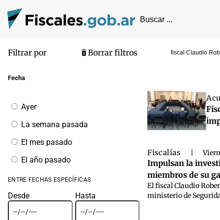
Filtrar por
Borrar filtros
fiscal Claudio Ro
Pantalla de
Fecha
Acu
Filtrar
Ayer
Fis
por
fecha
imp
La semana pasada
El mes pasado
Fiscalías
|
Viern
El año pasado
Impulsan la invest
miembros de su gab
ENTRE FECHAS ESPECÍFICAS
El fiscal Claudio Robe
Desde
Hasta
ministerio de Seguridad