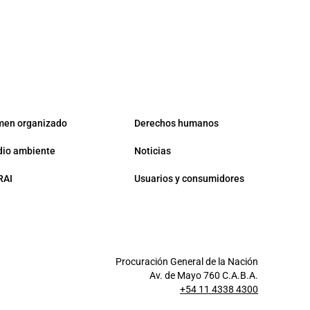
men organizado
Derechos humanos
io ambiente
Noticias
RAI
Usuarios y consumidores
Procuración General de la Nación
Av. de Mayo 760 C.A.B.A.
+54 11 4338 4300