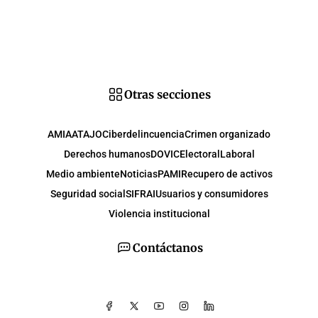
Otras secciones
AMIA
ATAJO
Ciberdelincuencia
Crimen organizado
Derechos humanos
DOVIC
Electoral
Laboral
Medio ambiente
Noticias
PAMI
Recupero de activos
Seguridad social
SIFRAI
Usuarios y consumidores
Violencia institucional
Contáctanos