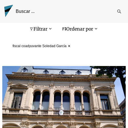
Reali
busq
Pantalla de búsqueda
Filtrar
Ordenar por
fiscal coadyuvante Soledad García