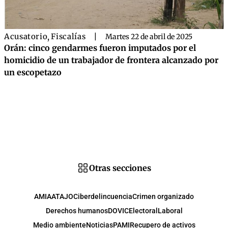
Acusatorio
,
Fiscalías
|
Martes 22 de abril de 2025
Orán: cinco gendarmes fueron imputados por el
homicidio de un trabajador de frontera alcanzado por
un escopetazo
Otras secciones
AMIA
ATAJO
Ciberdelincuencia
Crimen organizado
Derechos humanos
DOVIC
Electoral
Laboral
Medio ambiente
Noticias
PAMI
Recupero de activos