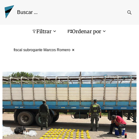
Reali
busq
Pantalla de búsqueda
Filtrar
Ordenar por
fiscal subrogante Marcos Romero