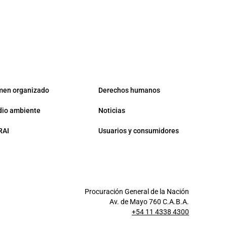
men organizado
Derechos humanos
io ambiente
Noticias
RAI
Usuarios y consumidores
Procuración General de la Nación
Av. de Mayo 760 C.A.B.A.
+54 11 4338 4300