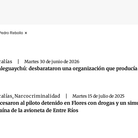
 Pedro Rebollo
 búsqueda
calías
|
Martes 30 de junio de 2026
leguaychú: desbarataron una organización que producía y 
calías
,
Narcocriminalidad
|
Martes 15 de julio de 2025
cesaron al piloto detenido en Flores con drogas y un simu
aína de la avioneta de Entre Ríos