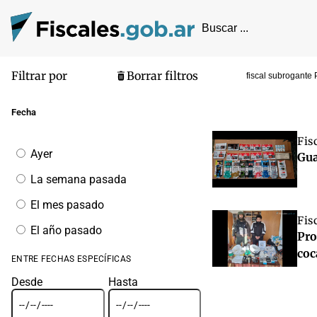
Filtrar por
Borrar filtros
fiscal subrogante
Pantalla de
Fecha
Fis
Filtrar
Ayer
Gua
por
fecha
La semana pasada
El mes pasado
Fis
El año pasado
Pro
coc
ENTRE FECHAS ESPECÍFICAS
Desde
Hasta