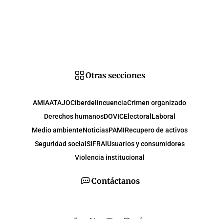
Otras secciones
AMIA
ATAJO
Ciberdelincuencia
Crimen organizado
Derechos humanos
DOVIC
Electoral
Laboral
Medio ambiente
Noticias
PAMI
Recupero de activos
Seguridad social
SIFRAI
Usuarios y consumidores
Violencia institucional
Contáctanos