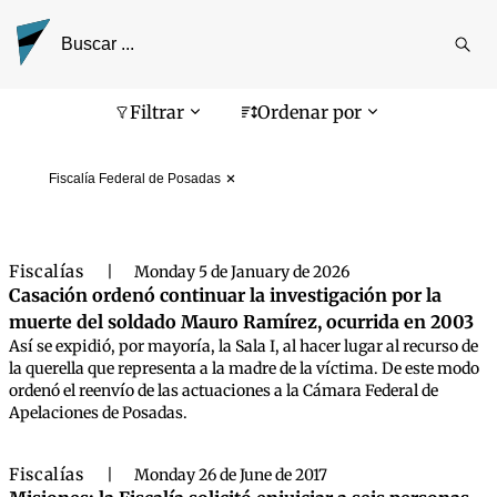
Reali
busq
Pantalla de búsqueda
Filtrar
Ordenar por
Fiscalía Federal de Posadas
Fiscalías
|
Monday 5 de January de 2026
Casación ordenó continuar la investigación por la
muerte del soldado Mauro Ramírez, ocurrida en 2003
Así se expidió, por mayoría, la Sala I, al hacer lugar al recurso de
la querella que representa a la madre de la víctima. De este modo
ordenó el reenvío de las actuaciones a la Cámara Federal de
Apelaciones de Posadas.
Fiscalías
|
Monday 26 de June de 2017