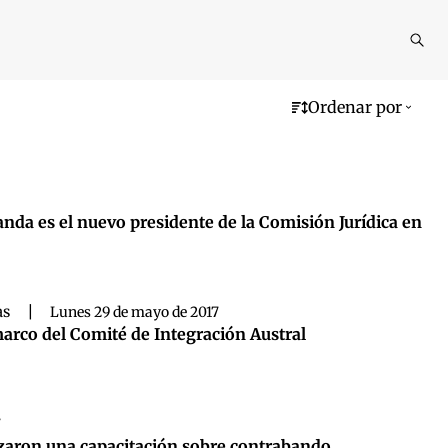
Reali
busq
Ordenar por
anda es el nuevo presidente de la Comisión Jurídica en
as
|
Lunes 29 de mayo de 2017
 marco del Comité de Integración Austral
7
izaron una capacitación sobre contrabando