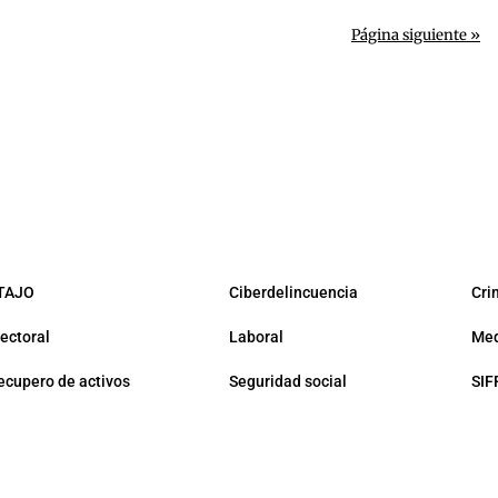
Página siguiente »
TAJO
Ciberdelincuencia
Cri
lectoral
Laboral
Med
ecupero de activos
Seguridad social
SIF