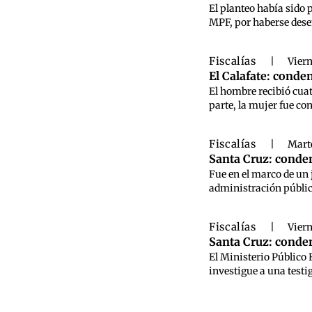
El planteo había sido
MPF, por haberse dese
Fiscalías
|
Viern
El Calafate: conde
El hombre recibió cuat
parte, la mujer fue c
Fiscalías
|
Marte
Santa Cruz: conden
Fue en el marco de un 
administración pública
Fiscalías
|
Viern
Santa Cruz: condena
El Ministerio Público 
investigue a una testi