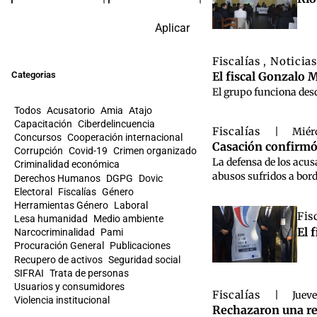
Aplicar
Fiscalías
Noticia
,
Categorias
El fiscal Gonzalo M
El grupo funciona desd
Todos
Acusatorio
Amia
Atajo
Capacitación
Ciberdelincuencia
Fiscalías
|
Miérc
Concursos
Cooperación internacional
Casación confirmó
Corrupción
Covid-19
Crimen organizado
La defensa de los acus
Criminalidad económica
abusos sufridos a bor
Derechos Humanos
DGPG
Dovic
Electoral
Fiscalías
Género
Herramientas Género
Laboral
Fis
Lesa humanidad
Medio ambiente
El 
Narcocriminalidad
Pami
Procuración General
Publicaciones
Recupero de activos
Seguridad social
SIFRAI
Trata de personas
Usuarios y consumidores
Fiscalías
|
Jueve
Violencia institucional
Rechazaron una re