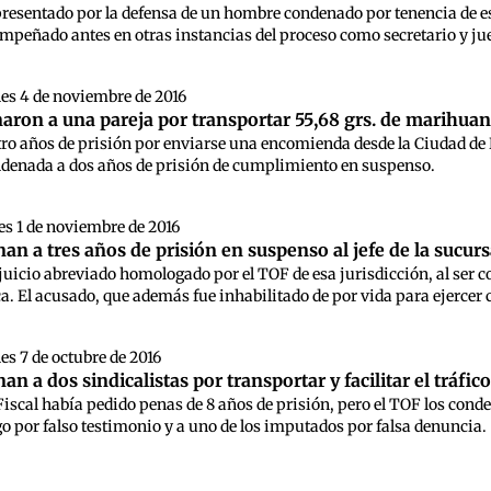
 presentado por la defensa de un hombre condenado por tenencia de e
mpeñado antes en otras instancias del proceso como secretario y ju
es 4 de noviembre de 2016
naron a una pareja por transportar 55,68 grs. de marihuana
ro años de prisión por enviarse una encomienda desde la Ciudad de B
ondenada a dos años de prisión de cumplimiento en suspenso.
s 1 de noviembre de 2016
an a tres años de prisión en suspenso al jefe de la sucurs
juicio abreviado homologado por el TOF de esa jurisdicción, al ser c
. El acusado, que además fue inhabilitado de por vida para ejercer ca
es 7 de octubre de 2016
n a dos sindicalistas por transportar y facilitar el tráfic
Fiscal había pedido penas de 8 años de prisión, pero el TOF los conde
go por falso testimonio y a uno de los imputados por falsa denuncia.