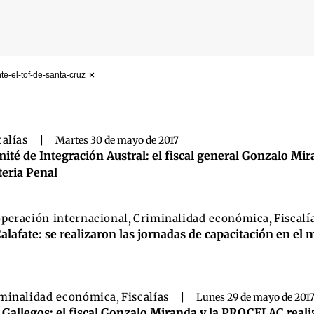
nte-el-tof-de-santa-cruz
 búsqueda
calías
|
Martes 30 de mayo de 2017
ité de Integración Austral: el fiscal general Gonzalo Mir
eria Penal
peración internacional
,
Criminalidad económica
,
Fiscalí
Calafate: se realizaron las jornadas de capacitación en el
minalidad económica
,
Fiscalías
|
Lunes 29 de mayo de 201
 Gallegos: el fiscal Gonzalo Miranda y la PROCELAC real