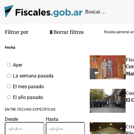
Filtrar por
Borrar filtros
fiscalia-general-a
Pantalla de
Fecha
Fis
Filtrar
Ayer
Com
por
fecha
Mat
La semana pasada
El mes pasado
Coo
El año pasado
El 
ENTRE FECHAS ESPECÍFICAS
Desde
Hasta
Cri
Río