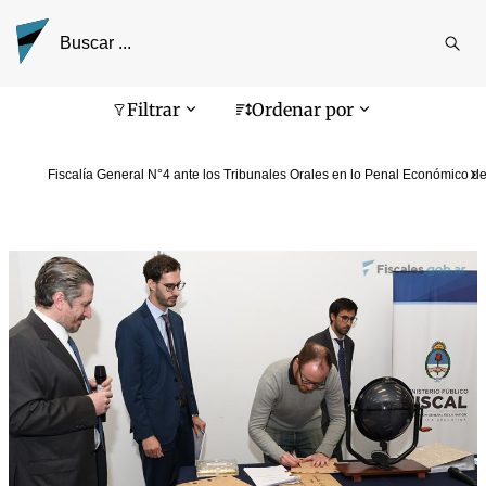
Reali
busq
Pantalla de búsqueda
Filtrar
Ordenar por
Fiscalía General N°4 ante los Tribunales Orales en lo Penal Económico de