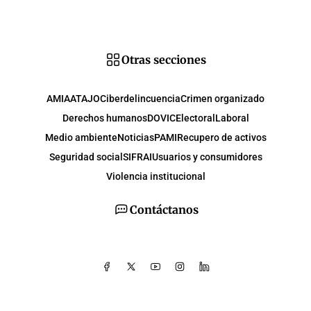
Otras secciones
AMIA
ATAJO
Ciberdelincuencia
Crimen organizado
Derechos humanos
DOVIC
Electoral
Laboral
Medio ambiente
Noticias
PAMI
Recupero de activos
Seguridad social
SIFRAI
Usuarios y consumidores
Violencia institucional
Contáctanos