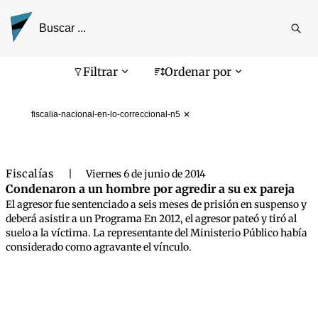
Reali
busq
Pantalla de búsqueda
Filtrar
Ordenar por
fiscalia-nacional-en-lo-correccional-n5
Fiscalías
|
Viernes 6 de junio de 2014
Condenaron a un hombre por agredir a su ex pareja
El agresor fue sentenciado a seis meses de prisión en suspenso y
deberá asistir a un Programa En 2012, el agresor pateó y tiró al
suelo a la víctima. La representante del Ministerio Público había
considerado como agravante el vínculo.