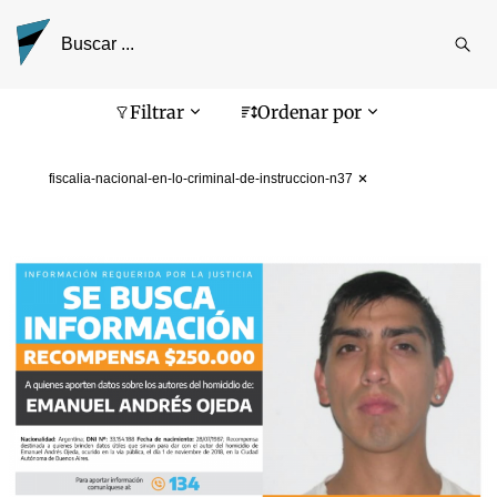
Reali
busq
Pantalla de búsqueda
Filtrar
Ordenar por
fiscalia-nacional-en-lo-criminal-de-instruccion-n37