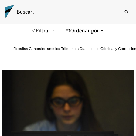
Reali
busq
Pantalla de búsqueda
Filtrar
Ordenar por
Fiscalías Generales ante los Tribunales Orales en lo Criminal y Correccion