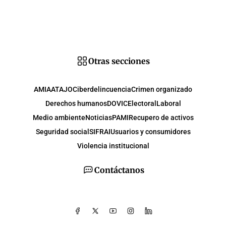
Otras secciones
AMIA
ATAJO
Ciberdelincuencia
Crimen organizado
Derechos humanos
DOVIC
Electoral
Laboral
Medio ambiente
Noticias
PAMI
Recupero de activos
Seguridad social
SIFRAI
Usuarios y consumidores
Violencia institucional
Contáctanos