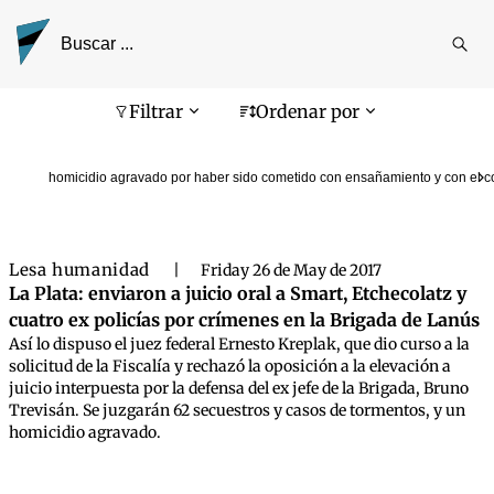
Reali
busq
Pantalla de búsqueda
Filtrar
Ordenar por
homicidio agravado por haber sido cometido con ensañamiento y con el 
Lesa humanidad
|
Friday 26 de May de 2017
La Plata: enviaron a juicio oral a Smart, Etchecolatz y
cuatro ex policías por crímenes en la Brigada de Lanús
Así lo dispuso el juez federal Ernesto Kreplak, que dio curso a la
solicitud de la Fiscalía y rechazó la oposición a la elevación a
juicio interpuesta por la defensa del ex jefe de la Brigada, Bruno
Trevisán. Se juzgarán 62 secuestros y casos de tormentos, y un
homicidio agravado.