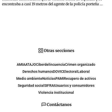
encontraba a casi 19 metros del agente de la policía porteña ...
Otras secciones
AMIA
ATAJO
Ciberdelincuencia
Crimen organizado
Derechos humanos
DOVIC
Electoral
Laboral
Medio ambiente
Noticias
PAMI
Recupero de activos
Seguridad social
SIFRAI
Usuarios y consumidores
Violencia institucional
Contáctanos