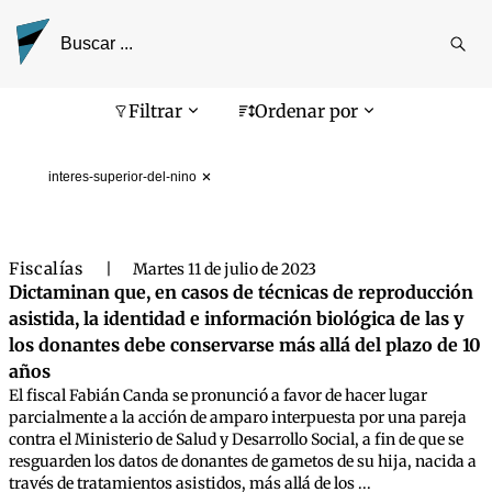
Reali
busq
Pantalla de búsqueda
Filtrar
Ordenar por
interes-superior-del-nino
Fiscalías
|
Martes 11 de julio de 2023
Dictaminan que, en casos de técnicas de reproducción
asistida, la identidad e información biológica de las y
los donantes debe conservarse más allá del plazo de 10
años
El fiscal Fabián Canda se pronunció a favor de hacer lugar
parcialmente a la acción de amparo interpuesta por una pareja
contra el Ministerio de Salud y Desarrollo Social, a fin de que se
resguarden los datos de donantes de gametos de su hija, nacida a
través de tratamientos asistidos, más allá de los ...