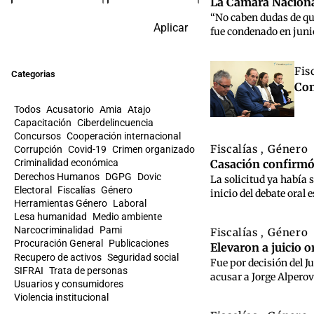
La Cámara Nacional
“No caben dudas de qu
Aplicar
fue condenado en juni
Fis
Categorias
Con
Todos
Acusatorio
Amia
Atajo
Capacitación
Ciberdelincuencia
Concursos
Cooperación internacional
Fiscalías
Género
,
Corrupción
Covid-19
Crimen organizado
Casación confirmó 
Criminalidad económica
Derechos Humanos
DGPG
Dovic
La solicitud ya había 
Electoral
Fiscalías
Género
inicio del debate oral 
Herramientas Género
Laboral
Lesa humanidad
Medio ambiente
Narcocriminalidad
Pami
Fiscalías
Género
,
Procuración General
Publicaciones
Elevaron a juicio 
Recupero de activos
Seguridad social
Fue por decisión del J
SIFRAI
Trata de personas
acusar a Jorge Alperov
Usuarios y consumidores
Violencia institucional