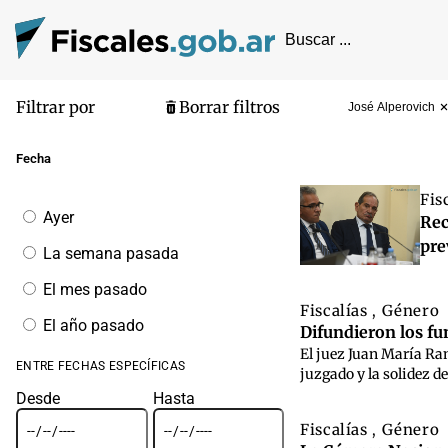
Filtrar por
Borrar filtros
José Alperovich
Pantalla de
Fecha
Fis
Filtrar
Ayer
Rec
por
fecha
pre
La semana pasada
El mes pasado
Fiscalías
Género
,
El año pasado
Difundieron los fu
El juez Juan María Ra
ENTRE FECHAS ESPECÍFICAS
juzgado y la solidez de
Desde
Hasta
Fiscalías
Género
,