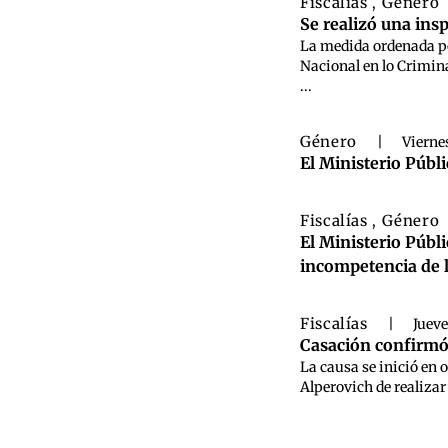
Fiscalías
Género
,
Se realizó una ins
La medida ordenada po
Nacional en lo Crimina
...
Género
|
Vierne
El Ministerio Públ
Fiscalías
Género
,
El Ministerio Públi
incompetencia de l
Fiscalías
|
Jueve
Casación confirmó 
La causa se inició en 
Alperovich de realizar 