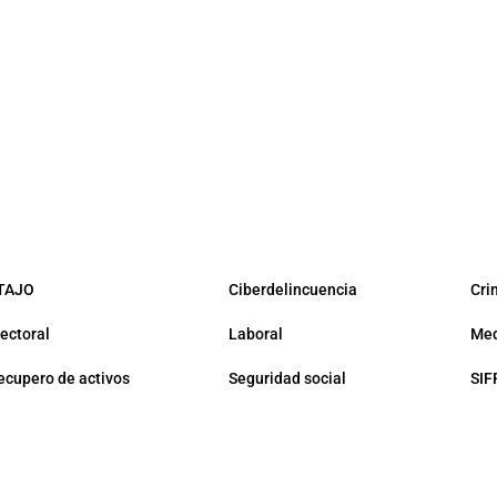
TAJO
Ciberdelincuencia
Cri
lectoral
Laboral
Med
ecupero de activos
Seguridad social
SIF