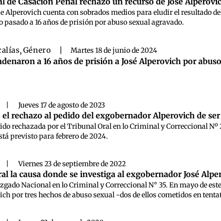
 de Casación Penal rechazó un recurso de José Alperovic
e Alperovich cuenta con sobrados medios para eludir el resultado de
o pasado a 16 años de prisión por abuso sexual agravado.
calías
,
Género
|
Martes 18 de junio de 2024
denaron a 16 años de prisión a José Alperovich por abus
|
Jueves 17 de agosto de 2023
el rechazo al pedido del exgobernador Alperovich de ser
sido rechazada por el Tribunal Oral en lo Criminal y Correccional Nº 2
está previsto para febrero de 2024.
|
Viernes 23 de septiembre de 2022
oral la causa donde se investiga al exgobernador José Alp
uzgado Nacional en lo Criminal y Correccional N° 35. En mayo de este 
ich por tres hechos de abuso sexual -dos de ellos cometidos en tentat