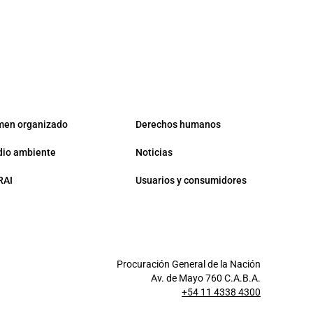
men organizado
Derechos humanos
io ambiente
Noticias
RAI
Usuarios y consumidores
Procuración General de la Nación
Av. de Mayo 760 C.A.B.A.
+54 11 4338 4300