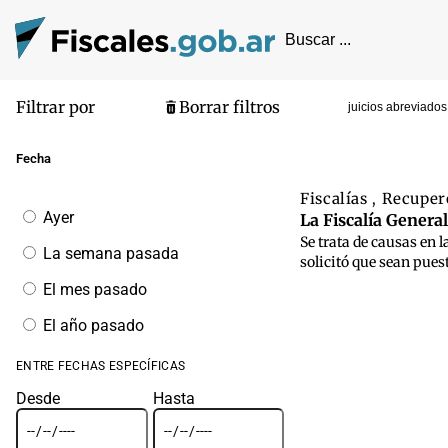
Filtrar por
Borrar filtros
juicios abreviados
Pantalla de
Fecha
Fiscalías
Recuper
,
Filtrar
Ayer
La Fiscalía Genera
por
Se trata de causas en l
fecha
La semana pasada
solicitó que sean pues
El mes pasado
El año pasado
ENTRE FECHAS ESPECÍFICAS
Desde
Hasta