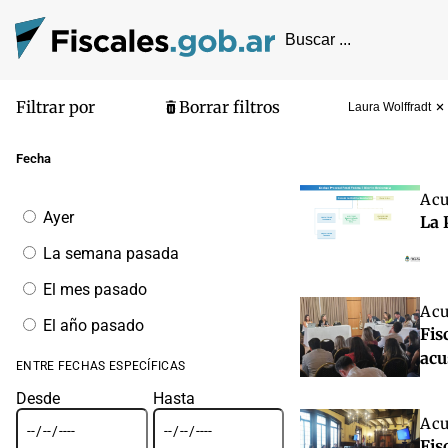
Filtrar por
Borrar filtros
Laura Wolffradt
Pantalla de
Fecha
Acu
Filtrar
Ayer
La 
por
fecha
La semana pasada
El mes pasado
Acu
El año pasado
Fis
acu
ENTRE FECHAS ESPECÍFICAS
Desde
Hasta
Acu
Fis