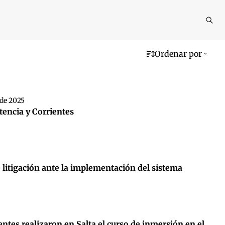
Reali
busq
Ordenar por
de 2025
stencia y Corrientes
e litigación ante la implementación del sistema
ientes realizaron en Salta el curso de inmersión en el