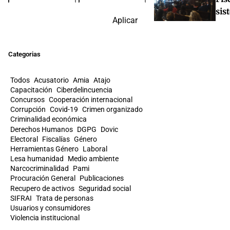
sis
Aplicar
Categorias
Todos
Acusatorio
Amia
Atajo
Capacitación
Ciberdelincuencia
Concursos
Cooperación internacional
Corrupción
Covid-19
Crimen organizado
Criminalidad económica
Derechos Humanos
DGPG
Dovic
Electoral
Fiscalías
Género
Herramientas Género
Laboral
Lesa humanidad
Medio ambiente
Narcocriminalidad
Pami
Procuración General
Publicaciones
Recupero de activos
Seguridad social
SIFRAI
Trata de personas
Usuarios y consumidores
Violencia institucional