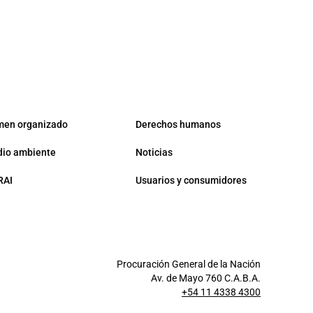
men organizado
Derechos humanos
io ambiente
Noticias
RAI
Usuarios y consumidores
Procuración General de la Nación
Av. de Mayo 760 C.A.B.A.
+54 11 4338 4300