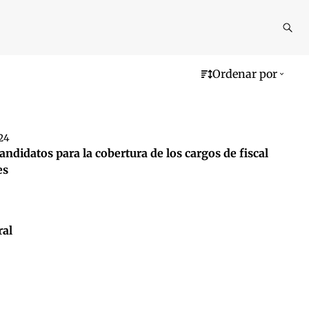
Reali
busq
Ordenar por
024
andidatos para la cobertura de los cargos de fiscal
es
ral