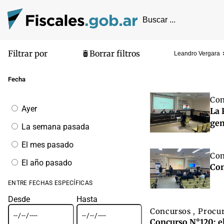
Filtrar por
Borrar filtros
Leandro Vergara
Pantalla de
Fecha
Con
Filtrar
Ayer
La 
por
fecha
gen
La semana pasada
El mes pasado
Con
El año pasado
Con
ENTRE FECHAS ESPECÍFICAS
Desde
Hasta
Concursos
Procu
,
Concurso N°120: el