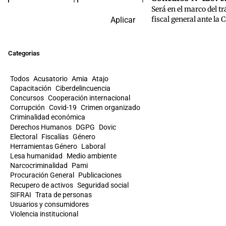
Será en el marco del t
fiscal general ante la
Aplicar
Categorias
Todos
Acusatorio
Amia
Atajo
Capacitación
Ciberdelincuencia
Concursos
Cooperación internacional
Corrupción
Covid-19
Crimen organizado
Criminalidad económica
Derechos Humanos
DGPG
Dovic
Electoral
Fiscalías
Género
Herramientas Género
Laboral
Lesa humanidad
Medio ambiente
Narcocriminalidad
Pami
Procuración General
Publicaciones
Recupero de activos
Seguridad social
SIFRAI
Trata de personas
Usuarios y consumidores
Violencia institucional