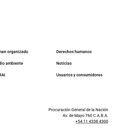
men organizado
Derechos humanos
io ambiente
Noticias
RAI
Usuarios y consumidores
Procuración General de la Nación
Av. de Mayo 760 C.A.B.A.
+54 11 4338 4300