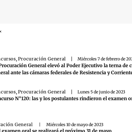
 búsqueda
cursos
,
Procuración General
|
Miércoles 7 de febrero de 2
Procuración General elevó al Poder Ejecutivo la terna de c
eral ante las cámaras federales de Resistencia y Corrient
cursos
,
Procuración General
|
Lunes 5 de junio de 2023
curso N°120: las y los postulantes rindieron el examen o
ración General
|
Miércoles 10 de mayo de 2023
 examen oral se realizará el próximo 31 de mayo