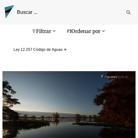
Reali
busq
Pantalla de búsqueda
Filtrar
Ordenar por
Ley 12.257 Código de Aguas