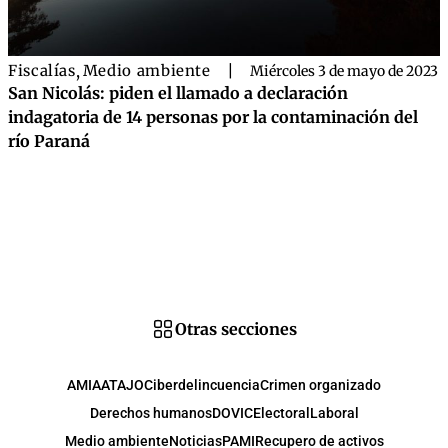
Fiscalías
,
Medio ambiente
|
Miércoles 3 de mayo de 2023
San Nicolás: piden el llamado a declaración
indagatoria de 14 personas por la contaminación del
río Paraná
Otras secciones
AMIA
ATAJO
Ciberdelincuencia
Crimen organizado
Derechos humanos
DOVIC
Electoral
Laboral
Medio ambiente
Noticias
PAMI
Recupero de activos