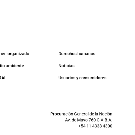
men organizado
Derechos humanos
io ambiente
Noticias
RAI
Usuarios y consumidores
Procuración General de la Nación
Av. de Mayo 760 C.A.B.A.
+54 11 4338 4300