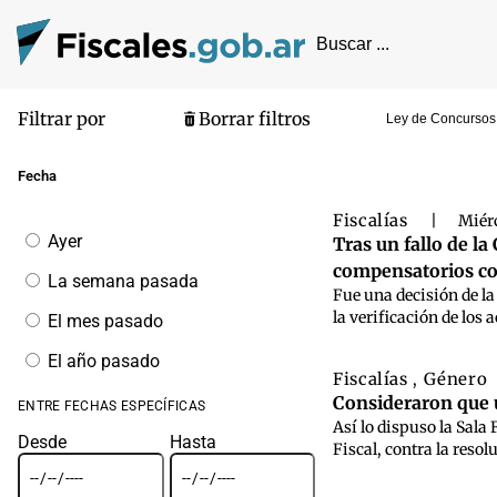
Filtrar por
Borrar filtros
Ley de Concursos
Pantalla de
Fecha
Fiscalías
|
Miérc
Filtrar
Ayer
Tras un fallo de l
por
compensatorios con
fecha
La semana pasada
Fue una decisión de la
la verificación de los 
El mes pasado
El año pasado
Fiscalías
Género
,
Consideraron que u
ENTRE FECHAS ESPECÍFICAS
Así lo dispuso la Sala 
Desde
Hasta
Fiscal, contra la reso