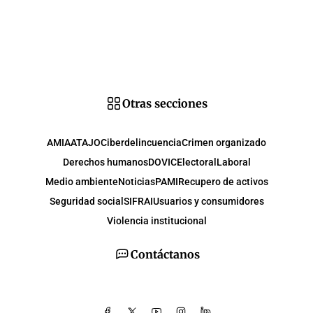
Otras secciones
AMIA
ATAJO
Ciberdelincuencia
Crimen organizado
Derechos humanos
DOVIC
Electoral
Laboral
Medio ambiente
Noticias
PAMI
Recupero de activos
Seguridad social
SIFRAI
Usuarios y consumidores
Violencia institucional
Contáctanos