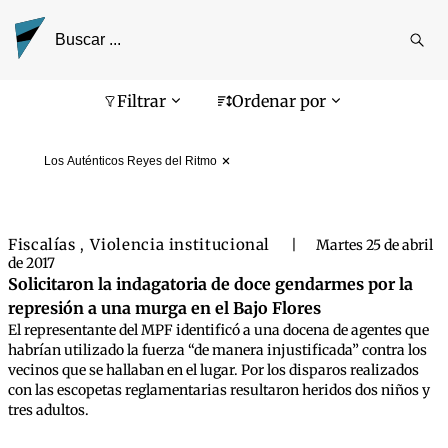
Reali
busq
Pantalla de búsqueda
Filtrar
Ordenar por
Los Auténticos Reyes del Ritmo
Fiscalías
Violencia institucional
,
|
Martes 25 de abril
de 2017
Solicitaron la indagatoria de doce gendarmes por la
represión a una murga en el Bajo Flores
El representante del MPF identificó a una docena de agentes que
habrían utilizado la fuerza “de manera injustificada” contra los
vecinos que se hallaban en el lugar. Por los disparos realizados
con las escopetas reglamentarias resultaron heridos dos niños y
tres adultos.