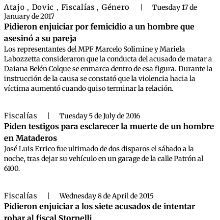
Atajo
Dovic
Fiscalías
Género
,
,
,
|
Tuesday 17 de
January de 2017
Pidieron enjuiciar por femicidio a un hombre que
asesinó a su pareja
Los representantes del MPF Marcelo Solimine y Mariela
Labozzetta consideraron que la conducta del acusado de matar a
Daiana Belén Colque se enmarca dentro de esa figura. Durante la
instrucción de la causa se constató que la violencia hacia la
víctima aumentó cuando quiso terminar la relación.
Fiscalías
|
Tuesday 5 de July de 2016
Piden testigos para esclarecer la muerte de un hombre
en Mataderos
José Luis Errico fue ultimado de dos disparos el sábado a la
noche, tras dejar su vehículo en un garage de la calle Patrón al
6100.
Fiscalías
|
Wednesday 8 de April de 2015
Pidieron enjuiciar a los siete acusados de intentar
robar al fiscal Stornelli