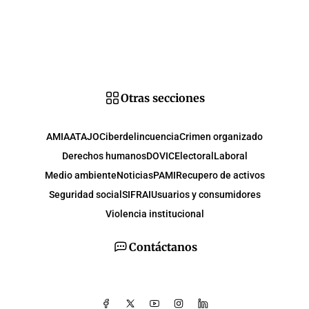
Otras secciones
AMIA
ATAJO
Ciberdelincuencia
Crimen organizado
Derechos humanos
DOVIC
Electoral
Laboral
Medio ambiente
Noticias
PAMI
Recupero de activos
Seguridad social
SIFRAI
Usuarios y consumidores
Violencia institucional
Contáctanos