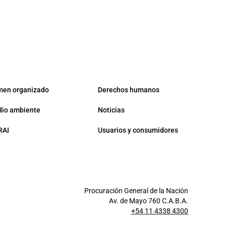
men organizado
Derechos humanos
io ambiente
Noticias
RAI
Usuarios y consumidores
Procuración General de la Nación
Av. de Mayo 760 C.A.B.A.
+54 11 4338 4300