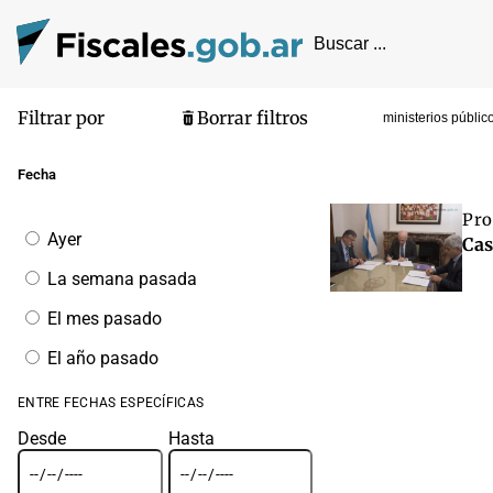
Filtrar por
Borrar filtros
ministerios públic
Pantalla de
Fecha
Pro
Filtrar
Ayer
Cas
por
fecha
La semana pasada
El mes pasado
El año pasado
ENTRE FECHAS ESPECÍFICAS
Desde
Hasta