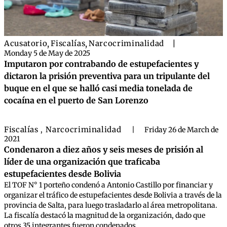
Acusatorio
,
Fiscalías
,
Narcocriminalidad
|
Monday 5 de May de 2025
Imputaron por contrabando de estupefacientes y
dictaron la prisión preventiva para un tripulante del
buque en el que se halló casi media tonelada de
cocaína en el puerto de San Lorenzo
Fiscalías
Narcocriminalidad
,
|
Friday 26 de March de
2021
Condenaron a diez años y seis meses de prisión al
líder de una organización que traficaba
estupefacientes desde Bolivia
El TOF N° 1 porteño condenó a Antonio Castillo por financiar y
organizar el tráfico de estupefacientes desde Bolivia a través de la
provincia de Salta, para luego trasladarlo al área metropolitana.
La fiscalía destacó la magnitud de la organización, dado que
otros 35 integrantes fueron condenados ...