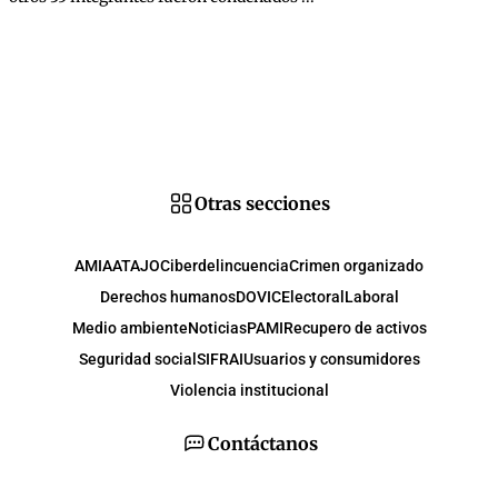
Otras secciones
AMIA
ATAJO
Ciberdelincuencia
Crimen organizado
Derechos humanos
DOVIC
Electoral
Laboral
Medio ambiente
Noticias
PAMI
Recupero de activos
Seguridad social
SIFRAI
Usuarios y consumidores
Violencia institucional
Contáctanos